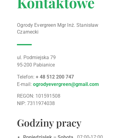
Kontaktowe
Ogrody Evergreen Mgr Inż. Stanisław
Czarnecki
ul. Podmiejska 79
95-200 Pabianice
Telefon:
+ 48 512 200 747
E-mail:
ogrodyevergreen@gmail.com
REGON: 101591508
NIP: 7311974038
Godziny pracy
Poniedziałek – Sobota
07:00-17:00