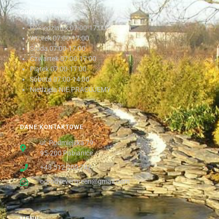
GODZINY PRACY
Poniedziałek
07:00-17:00
Wtorek
07:00-17:00
Środa
07:00-17:00
Czwartek
07:00-17:00
Piątek
07:00-17:00
Sobota
07:00-14:00
Niedziela NIE PRACUJEMY
DANE KONTAKTOWE
ul. Podmiejska 79
95-200 Pabianice
+48 512 200 747
ogrodyevergreen@gmail.com