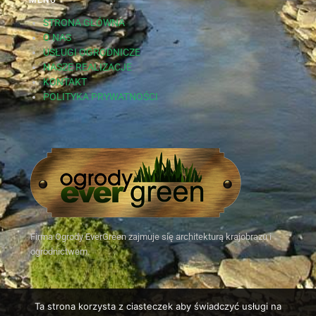
MENU
STRONA GŁÓWNA
O NAS
USŁUGI OGRODNICZE
NASZE REALIZACJE
KONTAKT
POLITYKA PRYWATNOŚCI
Firma Ogrody EverGreen zajmuje się architekturą krajobrazu i
ogrodnictwem.
Ta strona korzysta z ciasteczek aby świadczyć usługi na