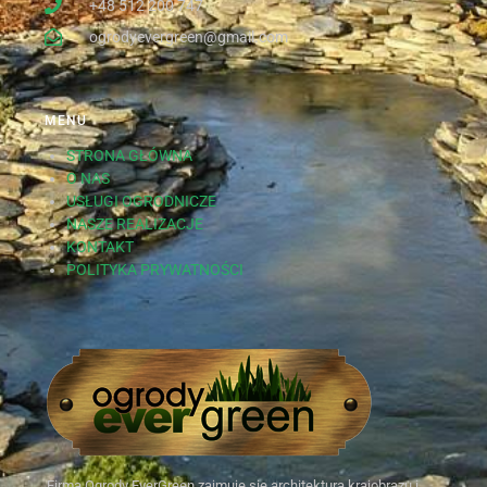
+48 512 200 747
ogrodyevergreen@gmail.com
MENU
STRONA GŁÓWNA
O NAS
USŁUGI OGRODNICZE
NASZE REALIZACJE
KONTAKT
POLITYKA PRYWATNOŚCI
Firma Ogrody EverGreen zajmuje się architekturą krajobrazu i