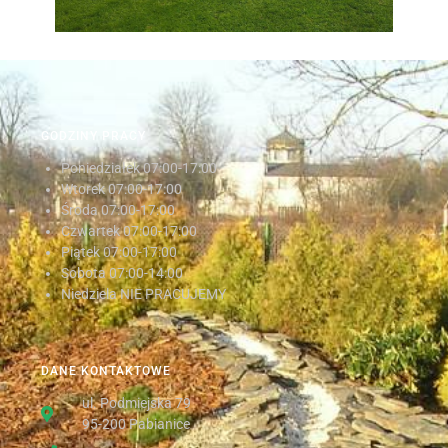
GODZINY PRACY
Poniedziałek
07:00-17:00
Wtorek
07:00-17:00
Środa
07:00-17:00
Czwartek
07:00-17:00
Piątek
07:00-17:00
Sobota
07:00-14:00
Niedziela NIE PRACUJEMY
DANE KONTAKTOWE
ul. Podmiejska 79
95-200 Pabianice