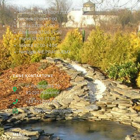
GODZINY PRACY
Poniedziałek
07:00-17:00
Wtorek
07:00-17:00
Środa
07:00-17:00
Czwartek
07:00-17:00
Piątek
07:00-17:00
Sobota
07:00-14:00
Niedziela NIE PRACUJEMY
DANE KONTAKTOWE
ul. Podmiejska 79
95-200 Pabianice
+48 512 200 747
ogrodyevergreen@gmail.com
MENU