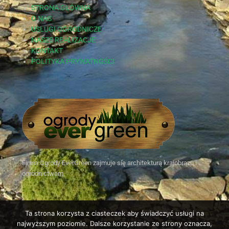
STRONA GŁÓWNA
O NAS
USŁUGI OGRODNICZE
NASZE REALIZACJE
KONTAKT
POLITYKA PRYWATNOŚCI
Firma Ogrody EverGreen zajmuje się architekturą krajobrazu i
ogrodnictwem.
Ta strona korzysta z ciasteczek aby świadczyć usługi na
najwyższym poziomie. Dalsze korzystanie ze strony oznacza,