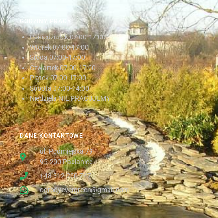
GODZINY PRACY
Poniedziałek
07:00-17:00
Wtorek
07:00-17:00
Środa
07:00-17:00
Czwartek
07:00-17:00
Piątek
07:00-17:00
Sobota
07:00-14:00
Niedziela NIE PRACUJEMY
DANE KONTAKTOWE
ul. Podmiejska 79
95-200 Pabianice
+48 512 200 747
ogrodyevergreen@gmail.com