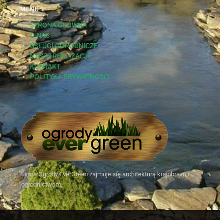
MENU
STRONA GŁÓWNA
O NAS
USŁUGI OGRODNICZE
NASZE REALIZACJE
KONTAKT
POLITYKA PRYWATNOŚCI
Firma Ogrody EverGreen zajmuje się architekturą krajobrazu i
ogrodnictwem.