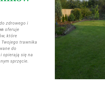
 do zdrowego i
en
oferuje
ów, które
ę Twojego trawnika
owane do
i opierają się na
nym sprzęcie.