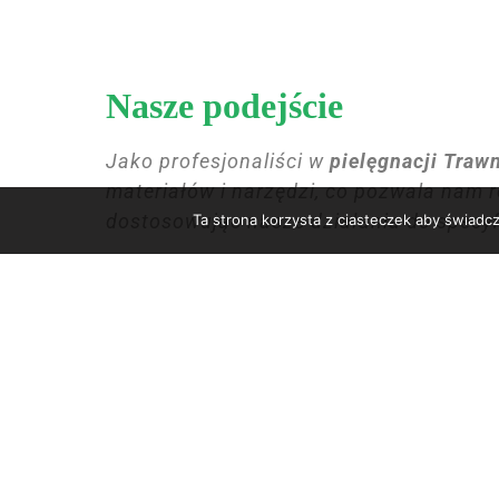
Nasze podejście
Jako profesjonaliści w
pielęgnacji Traw
materiałów i narzędzi, co pozwala nam 
dostosowując nasze działania do specyfi
Ta strona korzysta z ciasteczek aby świadc
Skontaktuj się z nami
Jeśli potrzebujesz profesjonalnej
pielęg
kompleksową obsługę i dbałość o każdy 