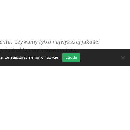
ienta. Używamy tylko najwyższej jakości
ród traktujemy indywidualnie,
a, że zgadzasz się na ich użycie.
Zgoda
steśmy gotowi, aby zapewnić