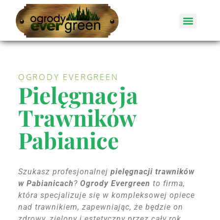
OGRODY EVERGREEN
Pielęgnacja
Trawników
Pabianice
Szukasz profesjonalnej
pielęgnacji trawników
w Pabianicach
?
Ogrody Evergreen
to firma,
która specjalizuje się w kompleksowej opiece
nad trawnikiem, zapewniając, że będzie on
zdrowy, zielony i estetyczny przez cały rok.