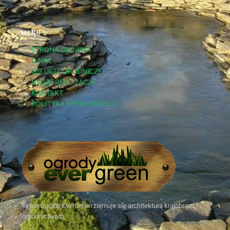
MENU
STRONA GŁÓWNA
O NAS
USŁUGI OGRODNICZE
NASZE REALIZACJE
KONTAKT
POLITYKA PRYWATNOŚCI
Firma Ogrody EverGreen zajmuje się architekturą krajobrazu i
ogrodnictwem.