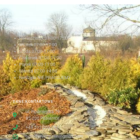
GODZINY PRACY
Poniedziałek
07:00-17:00
Wtorek
07:00-17:00
Środa
07:00-17:00
Czwartek
07:00-17:00
Piątek
07:00-17:00
Sobota
07:00-14:00
Niedziela NIE PRACUJEMY
DANE KONTAKTOWE
ul. Podmiejska 79
95-200 Pabianice
+48 512 200 747
ogrodyevergreen@gmail.com