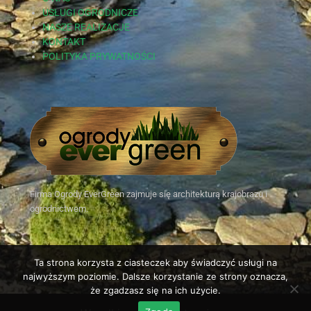
USŁUGI OGRODNICZE
NASZE REALIZACJE
KONTAKT
POLITYKA PRYWATNOŚCI
Firma Ogrody EverGreen zajmuje się architekturą krajobrazu i
ogrodnictwem.
Ta strona korzysta z ciasteczek aby świadczyć usługi na
najwyższym poziomie. Dalsze korzystanie ze strony oznacza,
że zgadzasz się na ich użycie.