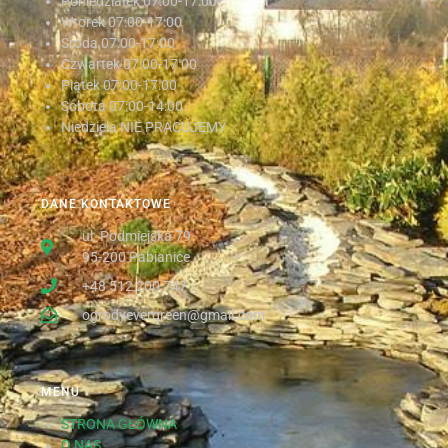
Poniedziałek
07:00-17:00
Wtorek
07:00-17:00
Środa
07:00-17:00
Czwartek
07:00-17:00
Piątek
07:00-17:00
Sobota
07:00-14:00
Niedziela NIE PRACUJEMY
DANE KONTAKTOWE
ul. Podmiejska 79
95-200 Pabianice
+48 512 200 747
ogrodyevergreen@gmail.com
MENU
STRONA GŁÓWNA
O NAS