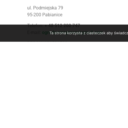
ul. Podmiejska 79
95-200 Pabianice
Telefon:
+ 48 512 200 747
E-mail:
ogrodyevergreen@gmail.com
Ta strona korzysta z ciasteczek aby świadc
REGON: 101591508
NIP: 7311974038
Godziny pracy
Poniedziałek – Sobota
07:00-17:00
Niedziela
NIE PRACUJEMY