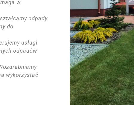
pomaga w
ształcamy odpady
lny do
erujemy usługi
nnych odpadów
Rozdrabniamy
na wykorzystać