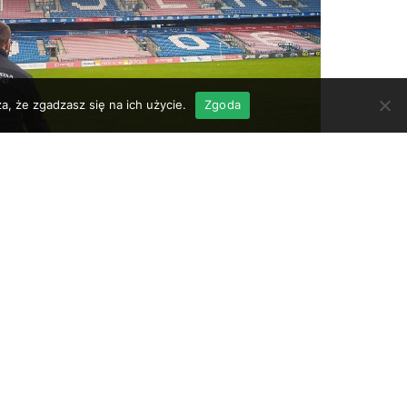
a, że zgadzasz się na ich użycie.
Zgoda