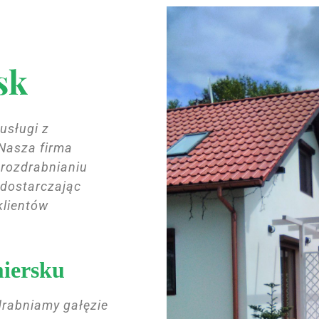
sk
usługi z
 Nasza firma
 rozdrabnianiu
 dostarczając
klientów
iersku
drabniamy gałęzie