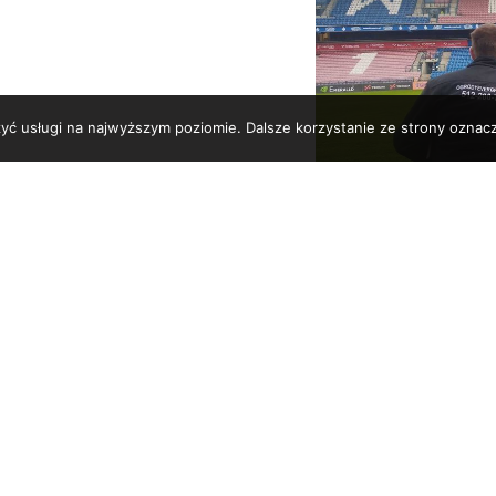
zyć usługi na najwyższym poziomie. Dalsze korzystanie ze strony oznacz