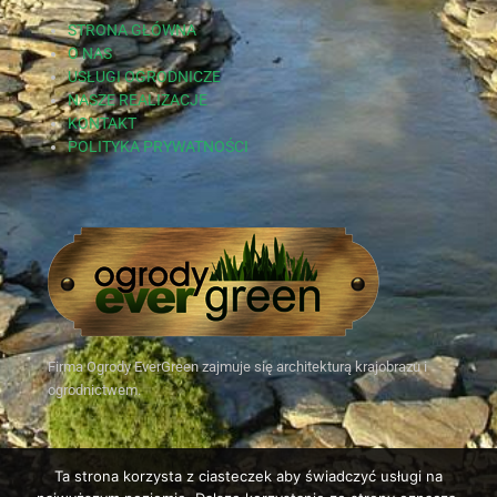
STRONA GŁÓWNA
O NAS
USŁUGI OGRODNICZE
NASZE REALIZACJE
KONTAKT
POLITYKA PRYWATNOŚCI
Firma Ogrody EverGreen zajmuje się architekturą krajobrazu i
ogrodnictwem.
Ta strona korzysta z ciasteczek aby świadczyć usługi na