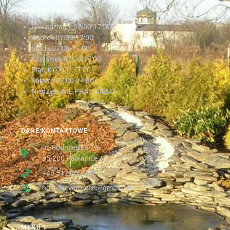
GODZINY PRACY
Poniedziałek
07:00-17:00
Wtorek
07:00-17:00
Środa
07:00-17:00
Czwartek
07:00-17:00
Piątek
07:00-17:00
Sobota
07:00-14:00
Niedziela NIE PRACUJEMY
DANE KONTAKTOWE
ul. Podmiejska 79
95-200 Pabianice
+48 512 200 747
ogrodyevergreen@gmail.com
MENU