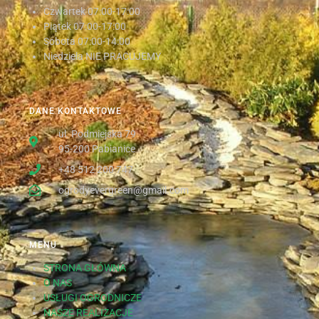
Czwartek
07:00-17:00
Piątek
07:00-17:00
Sobota
07:00-14:00
Niedziela NIE PRACUJEMY
DANE KONTAKTOWE
ul. Podmiejska 79
95-200 Pabianice
+48 512 200 747
ogrodyevergreen@gmail.com
MENU
STRONA GŁÓWNA
O NAS
USŁUGI OGRODNICZE
NASZE REALIZACJE